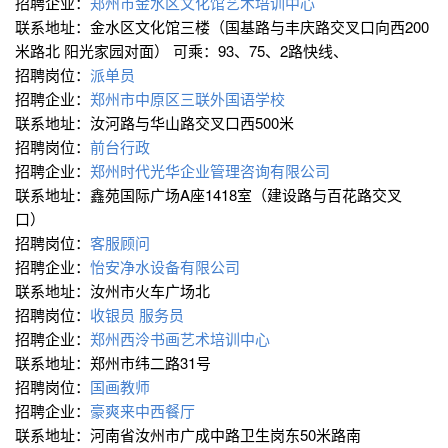
招聘企业：
郑州市金水区文化馆艺术培训中心
联系地址：金水区文化馆三楼（国基路与丰庆路交叉口向西200
米路北 阳光家园对面） 可乘：93、75、2路快线、
招聘岗位：
派单员
招聘企业：
郑州市中原区三联外国语学校
联系地址：汝河路与华山路交叉口西500米
招聘岗位：
前台行政
招聘企业：
郑州时代光华企业管理咨询有限公司
联系地址：鑫苑国际广场A座1418室（建设路与百花路交叉
口）
招聘岗位：
客服顾问
招聘企业：
怡安净水设备有限公司
联系地址：汝州市火车广场北
招聘岗位：
收银员
服务员
招聘企业：
郑州西泠书画艺术培训中心
联系地址：郑州市纬二路31号
招聘岗位：
国画教师
招聘企业：
豪爽来中西餐厅
联系地址：河南省汝州市广成中路卫生岗东50米路南