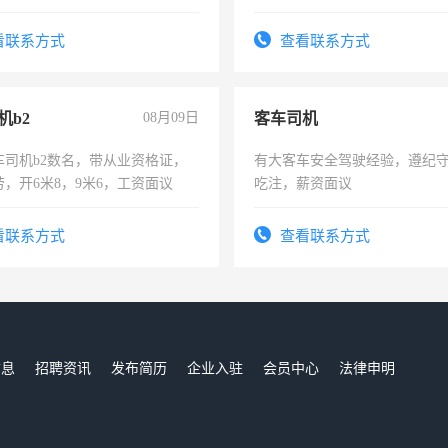
操作，工作态度认真，具有团
试用期1-3个月，转正后交纳五
看联系方式
查看联系方式
机b2
08月09日
客车司机
车司机b2数名，带从业资格证，
有大客车安全驾驶经验，遵纪
，开6米8，9米6，工资面议
吃注，薪资面议
看联系方式
查看联系方式
信息
招聘资讯
发布简历
企业入驻
会员中心
法律申明
们