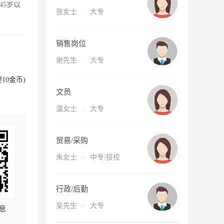
45岁以
张女士
·
大专
销售岗位
谢先生
·
大专
10金币)
文员
温女士
·
大专
贸易/采购
朱女士
·
中专/技校
行政/后勤
吴先生
·
大专
息