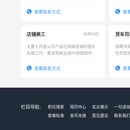
查看联系方式
查
店铺美工
08月09日
货车司
主要工作是公司产品在网络店铺的图片
招聘货
处理工作，要求熟练运用PS修图软件,工
吃苦耐劳
作时间每天8小时，待遇优厚。
查看联系方式
查
栏目导航:
职位搜索
简历中心
名企展示
一句话
套餐标准
金币充值
意见建议
联系我