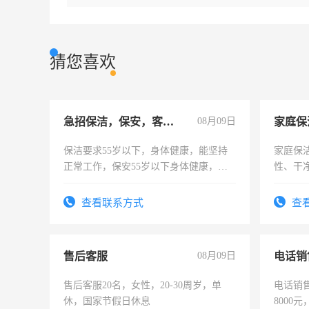
猜您喜欢
急招保洁，保安，客服，工程
08月09日
家庭保
保洁要求55岁以下，身体健康，能坚持
家庭保
正常工作，保安55岁以下身体健康，有
性、干净
责任心形象端庄，遵纪守法，无犯罪记
时间灵
录，客服要求45岁以下高中以上文化，
太太等
查看联系方式
查
懂电脑工作认真，性格开朗有良好沟通
能力，工程，懂水电维修。
售后客服
08月09日
电话销
售后客服20名，女性，20-30周岁，单
电话销售
休，国家节假日休息
8000