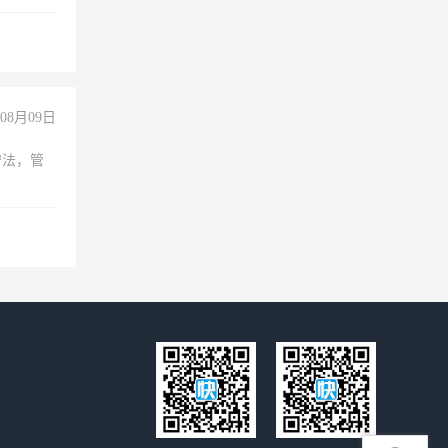
队精神，
险，
08月09日
守法，管