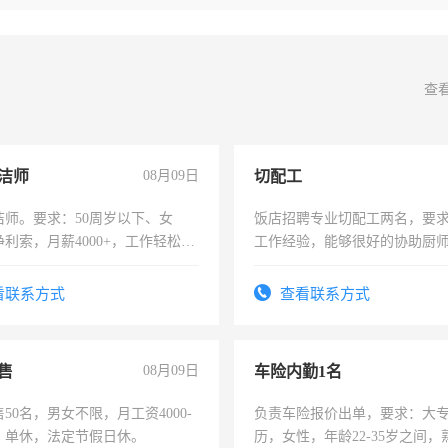
查
洁师
08月09日
切配工
洁师。要求：50周岁以下、女
饭店招聘专业切配工两名，要
利索，月薪4000+，工作轻松，
工作经验，能够很好的协助厨
活，不需坐班，适合宝妈、全职
作。包吃住，每月有公休，工资35
。
4500。
看联系方式
查看联系方式
售
08月09日
车险内勤1名
50名，男女不限，月工资4000-
负责车险报价出单，要求：大
元，单休，法定节假日休。
历，女性，年龄22-35岁之间