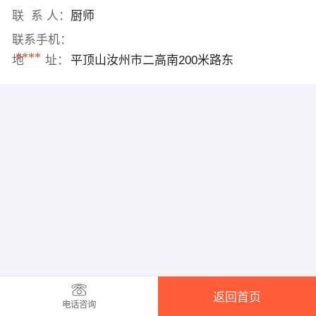
联 系 人：
厨师
联系手机：
****
地 址：
平顶山汝州市二高南200米路东
返回首页
电话咨询